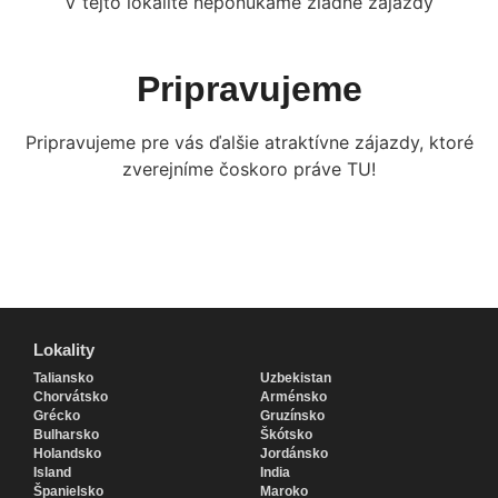
V tejto lokalite neponúkame žiadne zájazdy
Pripravujeme
Pripravujeme pre vás ďalšie atraktívne zájazdy, ktoré
zverejníme čoskoro práve TU!
Lokality
Lokality
Taliansko
Uzbekistan
Chorvátsko
Arménsko
Grécko
Gruzínsko
Bulharsko
Škótsko
Holandsko
Jordánsko
Island
India
Španielsko
Maroko