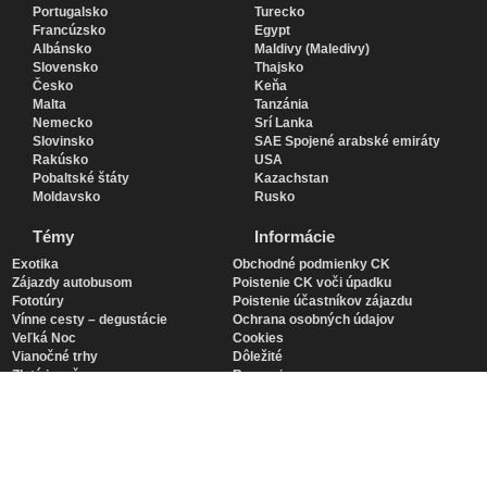
Portugalsko
Turecko
Francúzsko
Egypt
Albánsko
Maldivy (Maledivy)
Slovensko
Thajsko
Česko
Keňa
Malta
Tanzánia
Nemecko
Srí Lanka
Slovinsko
SAE Spojené arabské emiráty
Rakúsko
USA
Pobaltské štáty
Kazachstan
Moldavsko
Rusko
Témy
Informácie
Exotika
Obchodné podmienky CK
Zájazdy autobusom
Poistenie CK voči úpadku
Fototúry
Poistenie účastníkov zájazdu
Vínne cesty – degustácie
Ochrana osobných údajov
Veľká Noc
Cookies
Vianočné trhy
Dôležité
Zlatá jeseň
Recenzie
Transsibírska magistrála so
O nás
sprievodcom
Kurzy ruštiny
Zájazdy vlakom
Víza Rusko
Jachting
Doubytovanie
Ladies travel club
Menu Račianska 66
Plavby po Dunaji