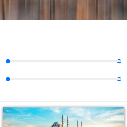
Vyberte dátum
0
⠀dní
—
30
⠀dní
0
€
—
15.000
€