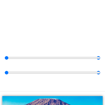
Vyberte dátum
0
⠀dní
—
30
⠀dní
0
€
—
15.000
€