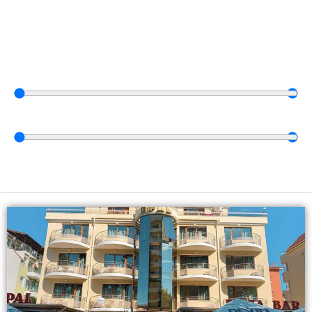
Vyberte dátum
0
⠀dní
—
30
⠀dní
0
€
—
15.000
€