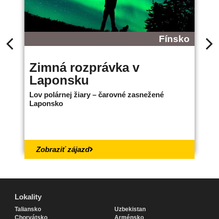
Fínsko
Zimná rozprávka v
B
Laponsku
L
Lov polárnej žiary – čarovné zasnežené
Ne
Laponsko
bo
18.
Zobraziť zájazd
Lokality
Lokality
Taliansko
Uzbekistan
Chorvátsko
Arménsko