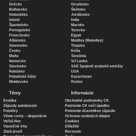
Grécko
Gruzínsko
Bulharsko
Škótsko
Holandsko
Jordánsko
Island
India
Španielsko
Maroko
Portugalsko
Turecko
Francúzsko
Egypt
Albánsko
Maldivy (Maledivy)
Slovensko
Thajsko
Česko
Keňa
Malta
Tanzánia
Nemecko
Srí Lanka
Slovinsko
SAE Spojené arabské emiráty
Rakúsko
USA
Pobaltské štáty
Kazachstan
Moldavsko
Rusko
Témy
Informácie
Exotika
Obchodné podmienky CK
Zájazdy autobusom
Poistenie CK voči úpadku
Fototúry
Poistenie účastníkov zájazdu
Vínne cesty – degustácie
Ochrana osobných údajov
Veľká Noc
Cookies
Vianočné trhy
Dôležité
Zlatá jeseň
Recenzie