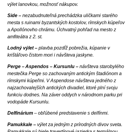
vý­let lanovkou, možnosť nákupov.
Side –
nezabudnuteľná prechádzka uličkami starého
mesta s ruinami byzantských kostolov, rímskych kúpeľov
a Apollónovho chrámu. Úchvatný pohľad na mesto z
amfi­teátra z 2. st.
Lodný výlet –
plavba pozdĺž pobrežia, kúpanie v
krištáľovo čistom mori i návšteva jaskyne.
Perge – Aspendos – Kursunlu –
návšteva starobylého
mes­tečka Perge so zachovaným antickým štadiónom a
rímskymi kúpeľmi. V Aspendose návšteva jedného z
najzachovalejších antických divadiel, ktoré plní svoju
funkciu dodnes. Na záver oddych v národnom parku pri
vodopáde Kursunlu.
Delfinárium
– obľúbené predstavenie s delfínmi.
Pamukkale –
výlet za jedným z prírodných divov sveta.
Pamukkale sú biele travertínové jazierka s termálnou