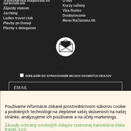
Transsibírska magistrála so
O nás
sprievodcom
Kurzy ruštiny
Zájazdy vlakom
Víza Rusko
Jachting
Doubytovanie
Ladies travel club
Menu Račianska 66
Plavby po Dunaji
Plavby s delegatom
Newsletter
SÚHLASÍM SO
SPRACOVANÍM MOJICH OSOBNÝCH ÚDAJOV
Používame informácie získané prostredníctvom súborov cookie
a podobných technológií na zlepšenie vašej skúsenosti na našej
stránke, analyzujeme ich používanie a na účely marketingu.
© 2016 – 2026 evita travel, s.r.o.
Zásady ochrany osobných údajov cestovnej kancelárie Evita
travel, s.r.o.