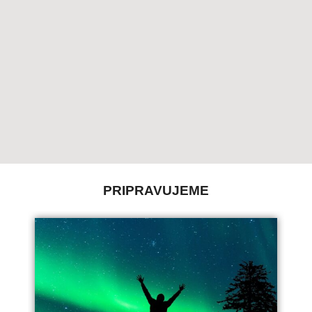
Polia označené
*
sú povinné
PRIPRAVUJEME