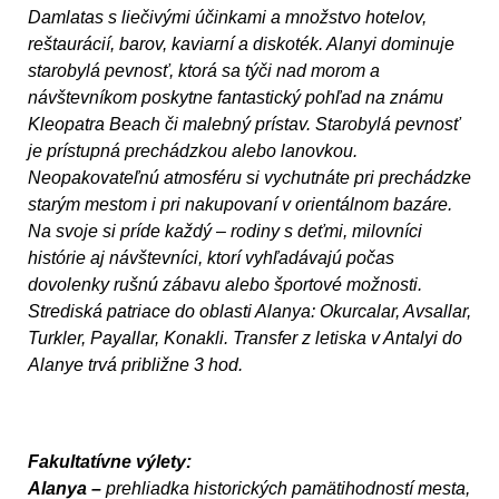
Damlatas s liečivými účinkami a množstvo ho­telov,
reštaurácií, barov, kaviarní a diskoték. Alanyi dominuje
starobylá pevnosť, ktorá sa týči nad morom a
návštevníkom poskytne fantastický pohľad na známu
Kleopatra Beach či malebný prístav. Starobylá pevnosť
je prístupná prechádzkou alebo lanovkou.
Neopakovateľnú atmosféru si vychutnáte pri prechádzke
starým mestom i pri nakupovaní v orientál­nom bazáre.
Na svoje si príde každý – rodiny s deťmi, mi­lovníci
histórie aj návštevníci, ktorí vyhľadávajú počas
dovolenky rušnú zá­bavu alebo športové možnosti.
Strediská patriace do oblasti Alanya: Okurcalar, Avsallar,
Turkler, Payallar, Konakli. Transfer z letiska v Antalyi do
Alanye trvá približne 3 hod.
Fakultatívne výlety:
Alanya –
prehliadka historických pamätihodností mesta,