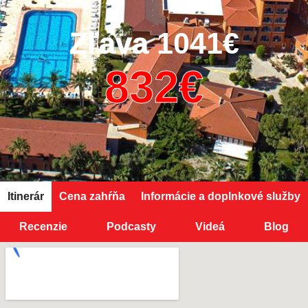
Zľava
1041€
Itinerár
Cena zahŕňa
Informácie a doplnkové služby
Recenzie
Podcasty
Videá
Blog