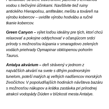
vo­dou s liečivými účinkami. Navštívite tiež ruiny
antického Hierapolisu, amfiteáter, mešitu a továreň na
výrobu kober­cov – uvidíte výrobu hodvábu a ručné
tkanie kobercov.
Green Canyon –
výlet loďou ideálny pre tých, ktorí chcú
relaxovať a pokojne oddychovať v očarujúcom srdci
prírody s možnosťou kúpania v smaragdovo zelených
vodách prie­hrady Oymapinar obklopenou pohorím
Taurus.
Antalya akvárium –
deň strávený v jednom z
najväčších ak­várií na svete s dlhým podmorským
tunelom, poteší malých aj veľkých nadšencov morských
živočíchov. V popoludňaj­ších hodinách návšteva bazáru
s možnosťou nákupov a krát­ka zastávka pri prírodnej
atrakcii vodopády Düden v blízkosti mesta Antalye.