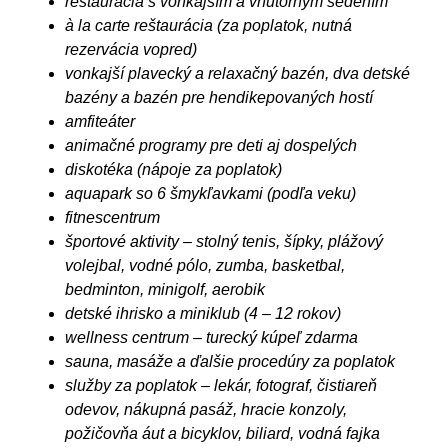
reštaurácia s vonkajším a vnútorným sedením
à la carte reštaurácia (za poplatok, nutná
rezervácia vopred)
vonkajší plavecký a relaxačný bazén, dva detské
bazény a bazén pre hendikepovaných hostí
amfiteáter
animačné programy pre deti aj dospelých
diskotéka (nápoje za poplatok)
aquapark so 6 šmykľavkami (podľa veku)
fitnescentrum
športové aktivity – stolný tenis, šípky, plážový
volejbal, vodné pólo, zumba, basketbal,
bedminton, minigolf, aerobik
detské ihrisko a miniklub (4 – 12 rokov)
wellness centrum – turecký kúpeľ zdarma
sauna, masáže a ďalšie procedúry za poplatok
služby za poplatok – lekár, fotograf, čistiareň
odevov, nákupná pasáž, hracie konzoly,
požičovňa áut a bicyklov, biliard, vodná fajka