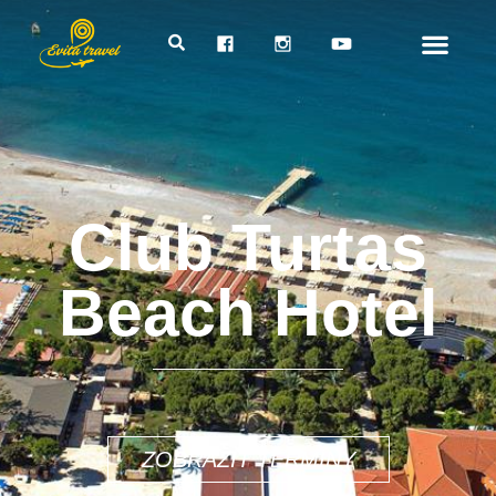
Club Turtas
Beach Hotel
832€
ZOBRAZIŤ TERMÍNY