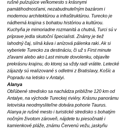
rušné pulzujúce veľkomesto s krásnymi
pamätihodnosťami, nezabudnuteľným bazá­rom i
modernou architektúrou a infraštruktúrou. Turecko je
nádherná krajina s bohatou históriou a kultúrou.
Kuchyňa je mimoriadne rozmanitá a chutná, Turci sú v
príprave jedla skutoční špecialisti. Známy je tiež
lahodný čaj, silná káva i anízová pálenka raki. Ak si
vyberiete Turecko za destináciu, či už s First minute
zľavami alebo ako Last minute dovolenku, objavíte
prekrásnu krajinu, do ktorej sa vždy radi vrátite. Letecké
zá­jazdy sú realizované s odletmi z Bratislavy, Košíc a
Popradu na letisko v Antalyi.
Alanya
Obľúbené stredisko sa nachádza približne 120 km od
Antalye, na východe Tureckej riviéry. Krásnu panorámu
letoviska ne­odmysliteľne dotvára pohorie Taurus.
Alanya je rušné mesto i turistické stredisko s bohatým
nočným životom zároveň, nájdete tu piesočnaté i
kamienkové pláže, známu Červenú vežu, jaskyňu