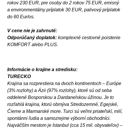
rokov 230 EUR, pre osoby do 2 rokov 75 EUR, emisný
a environmentálny príplatok 30 EUR, palivový príplatok
do 60 Eur/os.
V cene nie je zahrnuté:
Odporúčaný doplatok:
komplexné cestovné poistenie
KOMFORT alebo PLUS.
Informácie o krajine a stredisku:
TURECKO
Krajina sa rozprestiera na dvoch kontinentoch – Európe
(3% rozlohy) a Ázii (97% rozlohy), ktoré sú od seba
oddelené Bosporskou a Dardanelskou úžinou. Je to
rozľahlá krajina, ktorú obmýva Stredozemné, Egejské,
Čierne a Marmarské more. Turci sú veľmi priateľskí, milí,
spontánni ľudia a samo­zrejme výborní obchodníci.
Najväčším mestom je Istanbul (cca 15 mil. obyvateľov) –