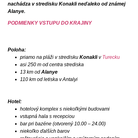
nachádza v stredisku Konakli neďaleko od známej
Alanye.
PODMIENKY VSTUPU DO KRAJINY
Poloha:
priamo na pláži v stredisku
Konakli
v
Turecku
asi 250 m od centra strediska
13 km od
Alanye
110 km od letiska v Antalyi
Hotel:
hotelový komplex s niekoľkými budovami
vstupná hala s recepciou
bar pri bazéne (otvorený 10.00 – 24.00)
niekoľko ďalších barov