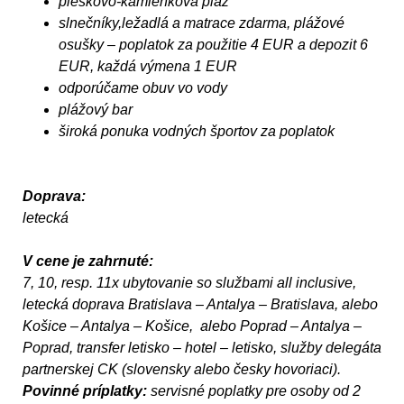
pieskovo-kamienková pláž
slnečníky,ležadlá a matrace zdarma, plážové
osušky – poplatok za použitie 4 EUR a depozit 6
EUR, každá výmena 1 EUR
odporúčame obuv vo vody
plážový bar
široká ponuka vodných športov za poplatok
Doprava:
letecká
V cene je zahrnuté:
7, 10, resp. 11x ubytovanie so službami all inclusive,
letecká doprava Bratislava – Antalya – Bratislava, alebo
Košice – Antalya – Košice, alebo Poprad – Antalya –
Poprad, transfer letisko – hotel – letisko, služby delegáta
partnerskej CK (slovensky alebo česky hovoriaci).
Povinné príplatky:
servisné poplatky pre osoby od 2