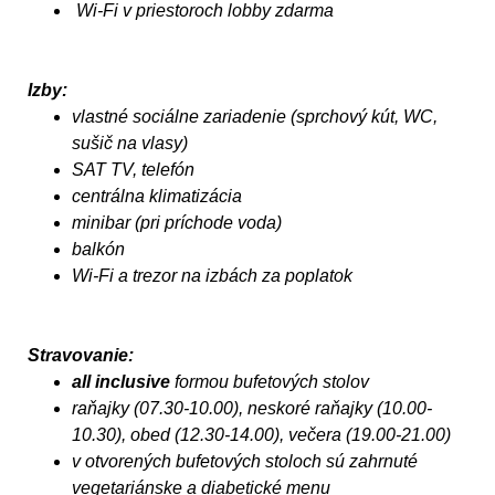
Wi-Fi v priestoroch lobby zdarma
Izby:
vlastné sociálne zariadenie (sprchový kút, WC,
sušič na vlasy)
SAT TV, telefón
centrálna klimatizácia
minibar (pri príchode voda)
balkón
Wi-Fi a trezor na izbách za poplatok
Stravovanie:
all inclusive
formou bufetových stolov
raňajky (07.30-10.00), neskoré raňajky (10.00-
10.30), obed (12.30-14.00), večera (19.00-21.00)
v otvorených bufetových stoloch sú zahrnuté
vegetariánske a diabetické menu