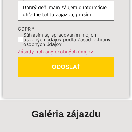
r.
Počet osôb
*
GDPR
*
Cena zájazdu
Súhlasím so spracovaním mojich
osobných údajov podľa Zásad ochrany
osobných údajov
Zásady ochrany osobných údajov
Dôležité:
ODOSLAŤ
Galéria zájazdu
PREDBEŽNE OBJEDNAŤ