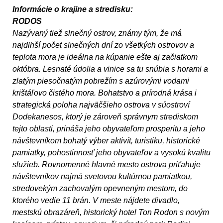
Informácie o krajine a stredisku:
RODOS
Nazývaný tiež slnečný ostrov, známy tým, že má
najdlhší počet slnečných dní zo všetkých ostrovov a
teplota mora je ideálna na kúpanie ešte aj začiatkom
októbra. Lesnaté údolia a vinice sa tu snúbia s horami a
zlatým piesočnatým pobrežím s azúrovými vodami
krištáľovo čistého mora. Bohatstvo a prírodná krása i
strategická poloha najväčšieho ostrova v súostroví
Dodekanesos, ktorý je zároveň správnym strediskom
tejto oblasti, prináša jeho obyvateľom prosperitu a jeho
návštevníkom bohatý výber aktivít, turistiku, historické
pamiatky, pohostinnosť jeho obyvateľov a vysokú kvalitu
služieb. Rovnomenné hlavné mesto ostrova priťahuje
návštevníkov najmä svetovou kultúrnou pamiatkou,
stredovekým zachovalým opevneným mestom, do
ktorého vedie 11 brán. V meste nájdete divadlo,
mestskú obrazáreň, historický hotel Ton Rodon s novým