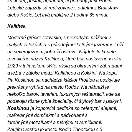
kasínom, prístav, aquarium, či prírodný park Rodini.
Letecké zájazdy sú realizované s odletmi z Bratislavy
alebo Košíc. Let trvá približne 2 hodiny 35 minút.
Kalithea
Moderné grécke letovisko, s niekoľkými plážami v
malých zátokách a s prírodnými skalnými jazerami. Leží
na severojužnom pobreží ostrova. Nájdete tu kúpele
rovnakého názvu Kallithea, ktoré boli postavené v roku
1929 v talianskom štýle, pýšia sa okrasnými záhradami
a ležia v zátoke medzi Kallitheou a Kokkini. Na kopci
Ilia Koskinou sa nachádza kláštor Profitou a poskytuje
prekrásny výhľad na mesto Rodos. Na nábreží je
niekoľko barov, taverien, luxusných reštaurácií, kde sa
podávajú rôzne rybie špeciality, či štýlový bar v jaskyni.
Koskinou
je
kopcovitá dedinka so zelenými alejami,
maľovanými domčekmi a nádvoriami s
farebnými mozaikami a rušnými taverničkami.
Zaujímavosťou je kostol Isodia Theotokou s 5-