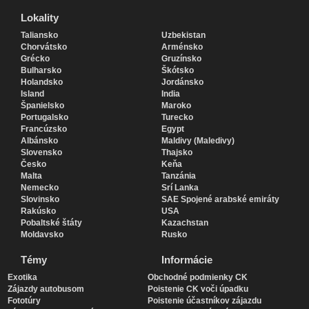
Lokality
Lokality
Taliansko
Uzbekistan
Chorvátsko
Arménsko
Grécko
Gruzínsko
Bulharsko
Škótsko
Holandsko
Jordánsko
Island
India
Španielsko
Maroko
Portugalsko
Turecko
Francúzsko
Egypt
Albánsko
Maldivy (Maledivy)
Slovensko
Thajsko
Česko
Keňa
Malta
Tanzánia
Nemecko
Srí Lanka
Slovinsko
SAE Spojené arabské emiráty
Rakúsko
USA
Pobaltské štáty
Kazachstan
Moldavsko
Rusko
Témy
Informácie
Exotika
Obchodné podmienky CK
Zájazdy autobusom
Poistenie CK voči úpadku
Fototúry
Poistenie účastníkov zájazdu