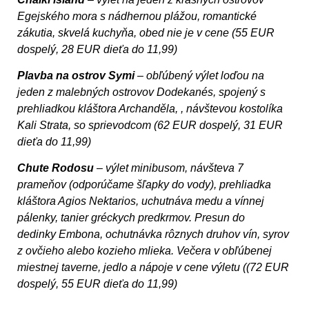
Egejského mora s nádhernou plážou, romantické
zákutia, skvelá kuchyňa, obed nie je v cene (55 EUR
dospelý, 28 EUR dieťa do 11,99)
Plavba na ostrov Symi
– obľúbený výlet loďou na
jeden z malebných ostrovov Dodekanés, spojený s
prehliadkou kláštora Archanděla, , návštevou kostolíka
Kali Strata, so sprievodcom (62 EUR dospelý, 31 EUR
dieťa do 11,99)
Chute Rodosu
– výlet minibusom, návšteva 7
prameňov (odporúčame šľapky do vody), prehliadka
kláštora Agios Nektarios, uchutnáva medu a vínnej
pálenky, tanier gréckych predkrmov. Presun do
dedinky Embona, ochutnávka rôznych druhov vín, syrov
z ovčieho alebo kozieho mlieka. Večera v obľúbenej
miestnej taverne, jedlo a nápoje v cene výletu ((72 EUR
dospelý, 55 EUR dieťa do 11,99)