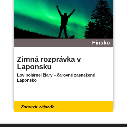
Fínsko
Zimná rozprávka v
B
Laponsku
L
Lov polárnej žiary – čarovné zasnežené
Ne
Laponsko
bo
18.
Zobraziť zájazd