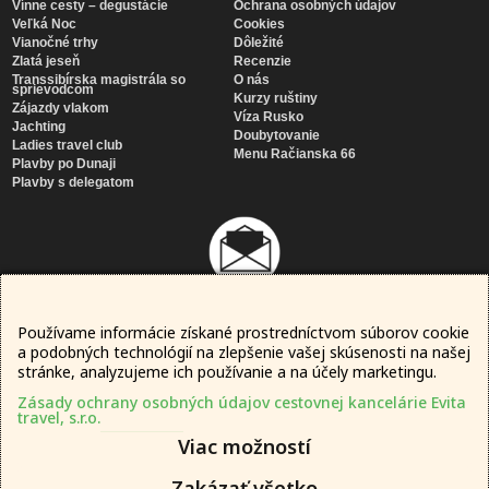
Vínne cesty – degustácie
Ochrana osobných údajov
Veľká Noc
Cookies
Vianočné trhy
Dôležité
Zlatá jeseň
Recenzie
Transsibírska magistrála so
O nás
sprievodcom
Kurzy ruštiny
Zájazdy vlakom
Víza Rusko
Jachting
Doubytovanie
Ladies travel club
Menu Račianska 66
Plavby po Dunaji
Plavby s delegatom
Používame informácie získané prostredníctvom súborov cookie
Newsletter
a podobných technológií na zlepšenie vašej skúsenosti na našej
SÚHLASÍM SO
SPRACOVANÍM MOJICH OSOBNÝCH ÚDAJOV
stránke, analyzujeme ich používanie a na účely marketingu.
Zásady ochrany osobných údajov cestovnej kancelárie Evita
travel, s.r.o.
Viac možností
Zakázať všetko