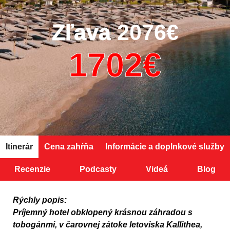
Zľava
2076€
Itinerár
Cena zahŕňa
Informácie a doplnkové služby
Recenzie
Podcasty
Videá
Blog
Rýchly popis:
Príjemný hotel obklopený krásnou záhradou s
tobogánmi, v čarovnej zátoke letoviska Kallithea,