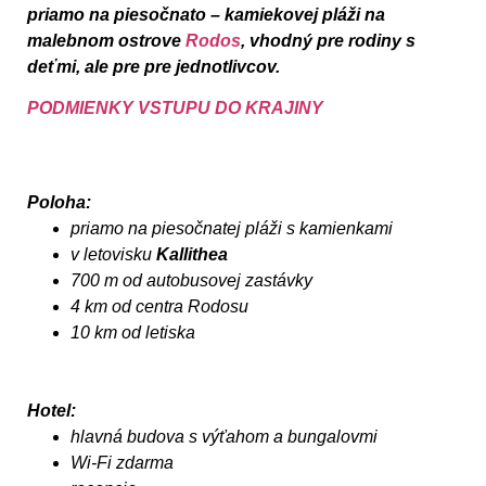
priamo na piesočnato – kamiekovej pláži na
malebnom ostrove
Rodos
, vhodný pre rodiny s
deťmi, ale pre pre jednotlivcov.
PODMIENKY VSTUPU DO KRAJINY
Poloha:
priamo na piesočnatej pláži s kamienkami
v letovisku
Kallithea
700 m od autobusovej zastávky
4 km od centra Rodosu
10 km od letiska
Hotel:
hlavná budova s výťahom a bungalovmi
Wi-Fi zdarma