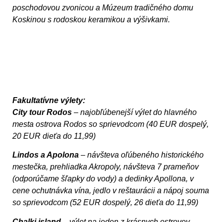
poschodovou zvonicou a Múzeum tradičného domu
Koskinou s rodoskou keramikou a výšivkami.
Fakultatívne výlety:
City tour
Rodos
– najobľúbenejší výlet do hlavného
mesta ostrova Rodos so sprievodcom (40 EUR dospelý,
20 EUR dieťa do 11,99)
Lindos
a Apolona
– návšteva oľúbeného historického
mestečka, prehliadka Akropoly, návšteva 7 prameňov
(odporúčame šľapky do vody) a dedinky Apollona, v
cene ochutnávka vína, jedlo v reštaurácii a nápoj souma
so sprievodcom (52 EUR dospelý, 26 dieťa do 11,99)
Chalki island
– výlet na jeden z krásnych ostrovov