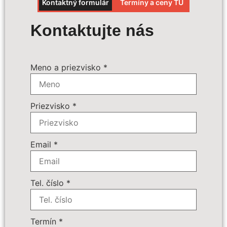
Kontaktný formulár
Termíny a ceny TU
Výpočet ceny
Kontaktujte nás
Polia označené
*
sú povinné
Meno a priezvisko
*
Priezvisko
*
Email
*
Tel. číslo
*
Termín
*