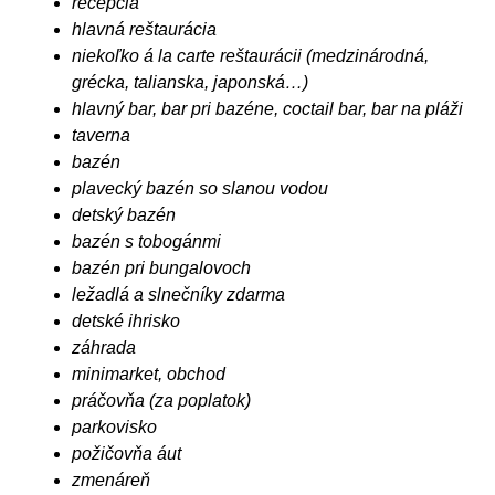
recepcia
hlavná reštaurácia
niekoľko á la carte reštaurácii (medzinárodná,
grécka, talianska, japonská…)
hlavný bar, bar pri bazéne, coctail bar, bar na pláži
taverna
bazén
plavecký bazén so slanou vodou
detský bazén
bazén s tobogánmi
bazén pri bungalovoch
ležadlá a slnečníky zdarma
detské ihrisko
záhrada
minimarket, obchod
práčovňa (za poplatok)
parkovisko
požičovňa áut
zmenáreň