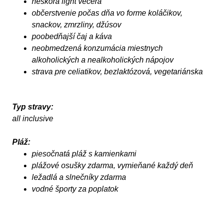
neskorá light večera
občerstvenie počas dňa vo forme koláčikov,
snackov, zmrzliny, džúsov
poobedňajší čaj a káva
neobmedzená konzumácia miestnych
alkoholických a nealkoholických nápojov
strava pre celiatikov, bezlaktózová, vegetariánska
Typ stravy:
all inclusive
Pláž:
piesočnatá pláž s kamienkami
plážové osušky zdarma, vymieňané každý deň
ležadlá a slnečníky zdarma
vodné športy za poplatok