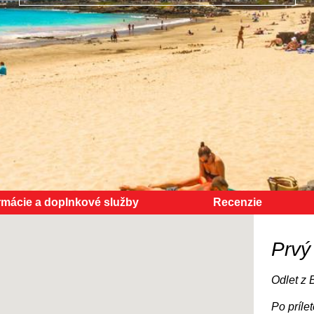
rmácie a doplnkové služby
Recenzie
Prvý
Odlet z 
Po príle