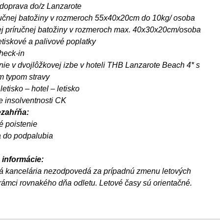
doprava do/z Lanzarote
ručnej batožiny v rozmeroch 55x40x20cm do 10kg/ osoba
j príručnej batožiny v rozmeroch max. 40x30x20cm/osoba
etiskové a palivové poplatky
heck-in
ie v dvojlôžkovej izbe v hoteli THB Lanzarote Beach 4* s
m typom stravy
letisko – hotel – letisko
e insolventnosti CK
zahŕňa:
 poistenie
 do podpalubia
 informácie:
á kancelária nezodpovedá za prípadnú zmenu letových
rámci rovnakého dňa odletu. Letové časy sú orientačné.