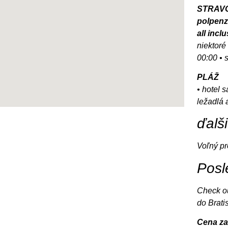
STRAV
polpenz
all incl
niektoré
00:00 • 
PLÁŽ
• hotel 
ležadlá 
ďalš
Voľný p
Posl
Check ou
do Brati
Cena za