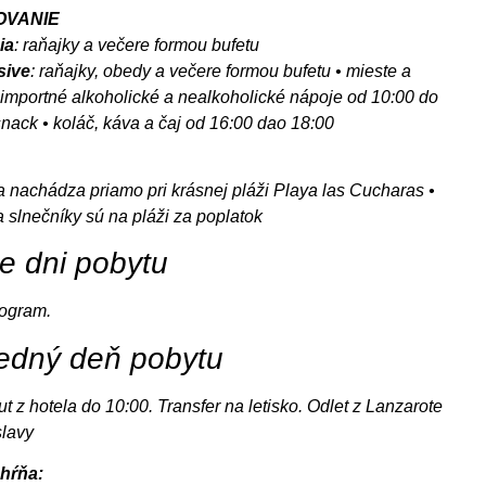
OVANIE
ia
: raňajky a večere formou bufetu
usive
: raňajky, obedy a večere formou bufetu • mieste a
 importné alkoholické a nealkoholické nápoje od 10:00 do
snack • koláč, káva a čaj od 16:00 dao 18:00
sa nachádza priamo pri krásnej pláži Playa las Cucharas •
a slnečníky sú na pláži za poplatok
ie dni pobytu
rogram.
edný deň pobytu
t z hotela do 10:00. Transfer na letisko. Odlet z Lanzarote
slavy
hŕňa: