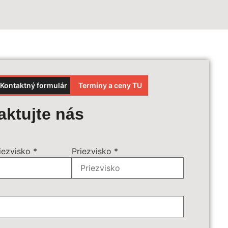
Kontaktný formulár
Termíny a ceny TU
et ceny
aktujte nás
čené
*
sú povinné
iezvisko
*
Priezvisko
*