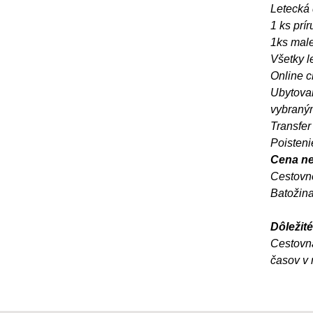
Letecká 
1 ks prí
1ks male
Všetky l
Online c
Ubytovan
vybraný
Transfer 
Poisteni
Cena ne
Cestovné
Batožina
Dôležité
Cestovn
časov v 