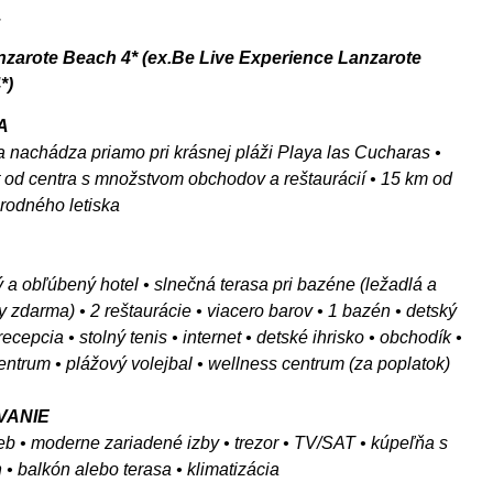
.
zarote Beach 4* (ex.Be Live Experience Lanzarote
*)
A
sa nachádza priamo pri krásnej pláži Playa las Cucharas •
 od centra s množstvom obchodov a reštaurácií • 15 km od
rodného letiska
ný a obľúbený hotel • slnečná terasa pri bazéne (ležadlá a
y zdarma) • 2 reštaurácie • viacero barov • 1 bazén • detský
ecepcia • stolný tenis • internet • detské ihrisko • obchodík •
centrum • plážový volejbal • wellness centrum (za poplatok)
VANIE
ieb • moderne zariadené izby • trezor • TV/SAT • kúpeľňa s
 • balkón alebo terasa • klimatizácia