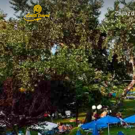
Zájazd
63