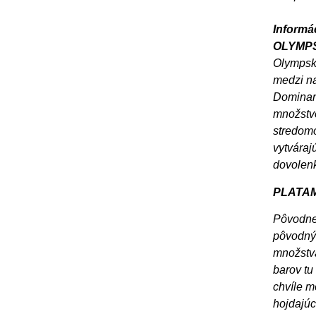
Informác
OLYMPS
Olympská
medzi na
Dominant
množstvo
stredomo
vytváraj
dovolenk
PLATA
Pôvodne 
pôvodný 
množstva
barov tu
chvíle m
hojdajúc