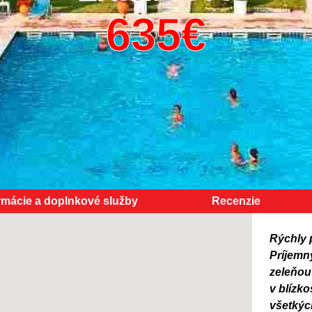
rmácie a doplnkové služby
Recenzie
Rýchly 
Príjemn
zeleňou 
v blízk
všetkýc