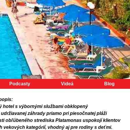
Podcasty
Videá
Blog
popis:
ý hotel s výbornými službami obklopený
udržiavanej záhrady priamo pri piesočnatej pláži
osti obľúbeného strediska Platamonas uspokojí klientov
h vekových kategórií, vhodný aj pre rodiny s deťmi.