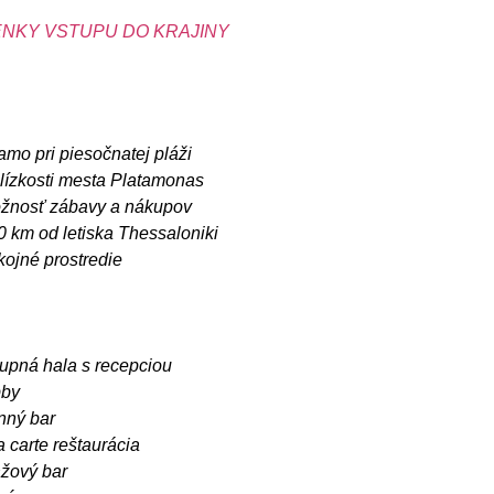
NKY VSTUPU DO KRAJINY
amo pri piesočnatej pláži
blízkosti mesta Platamonas
žnosť zábavy a nákupov
0 km od letiska Thessaloniki
kojné prostredie
tupná hala s recepciou
bby
nný bar
a carte reštaurácia
ážový bar