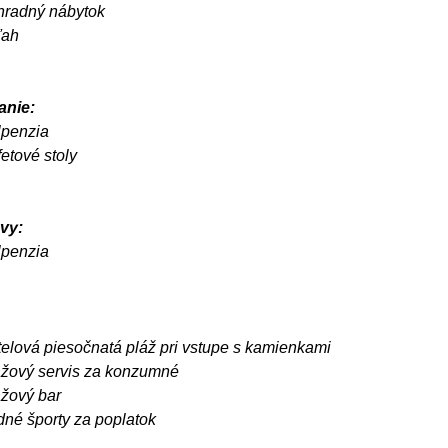
hradný nábytok
ťah
anie:
lpenzia
etové stoly
vy:
lpenzia
telová piesočnatá pláž pri vstupe s kamienkami
ážový servis za konzumné
ážový bar
dné športy za poplatok