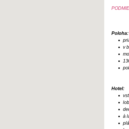
PODMIE
Poloha:
pri
v 
mo
13
po
Hotel:
vs
lo
de
à l
pl