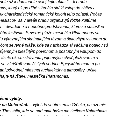
nete až k dominante celej tejto oblasti – k hradu
as, ktorý už po dlhé stáročia stráži vstup do zálivu a
k charakteristický romantický kolorit tejto oblasti. Počas
mesiacov sa v areáli hradu organizujú rôzne kultúrne
a – divadelné a hudobné predstavenia, ktoré sú súčasťou
ho festivalu. Severné pláže mestečka Platamonas sa
ú výraznejším skalnatejším rázom a štrkovitým vstupom do
ičom severné pláže, kde sa nachádza aj väčšina hotelov sú
ríjemným piesčitým povrchom a postupným vstupom do
 túžite okrem strávenia príjemných chvíľ plážovaním a
sa v krišťáľovom čistých vodách Egejského mora a po
ní pôvodnej miestnej architektúry a atmosféry, určite
hajte návštevu mestečka Platamonas.
ívne výlety:
y na Meteorách –
výlet do vnútrozemia Grécka, na územie
ie Thessália, kde sa nad malebným mestečkom Kalambaka