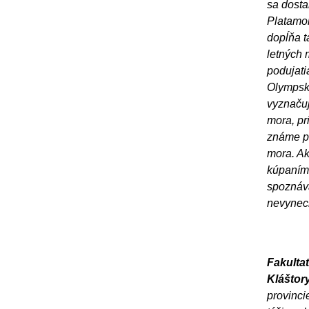
sa dosta
Platamon
dopĺňa ta
letných 
podujati
Olympské
vyznačuj
mora, pr
známe p
mora. Ak
kúpaním 
spoznáva
nevynec
Fakultat
Kláštor
provinc