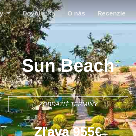
y
Dovolenka
O nás
Recenzie
Sun Beach
5€
ZOBRAZIŤ TERMÍNY
Zľava
955€