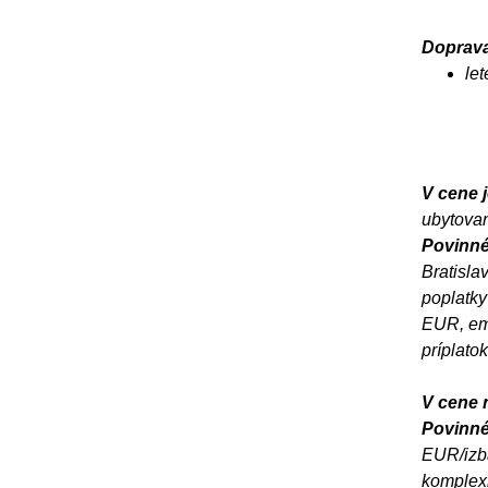
Doprava
le
V cene j
ubytovan
Povinné
Bratisla
poplatky
EUR, emi
príplato
V cene n
Povinné 
EUR/izba
komplex