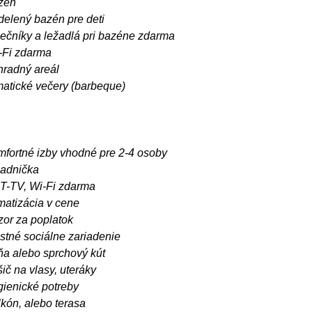
zén
delený bazén pre deti
nečníky a ležadlá pri bazéne zdarma
-Fi zdarma
hradný areál
matické večery (barbeque)
mfortné izby vhodné pre 2-4 osoby
ladnička
T-TV, Wi-Fi zdarma
matizácia v cene
zor za poplatok
astné sociálne zariadenie
ňa alebo sprchový kút
ič na vlasy, uteráky
gienické potreby
lkón, alebo terasa