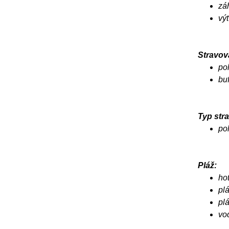
zá
vý
Stravov
po
buf
Typ stra
po
Pláž:
ho
pl
pl
vo