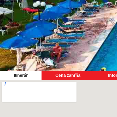
Itinerár
Cena zahŕňa
Info