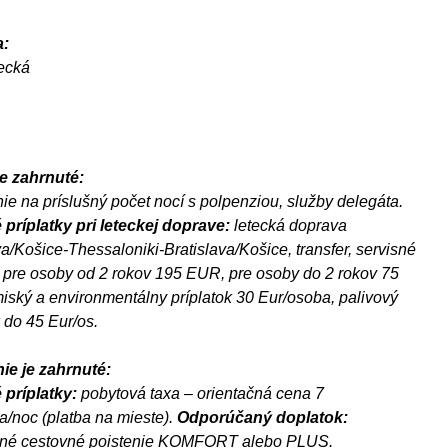
:
tecká
e zahrnuté:
ie na príslušný počet nocí s polpenziou, služby delegáta.
 príplatky p
ri leteckej doprave:
letecká doprava
va/Košice-Thessaloniki-Bratislava/Košice, transfer, servisné
 pre osoby od 2 rokov 195 EUR, pre osoby do 2 rokov 75
ský a environmentálny príplatok 30 Eur/osoba, palivový
k do 45 Eur/os.
ie je zahrnuté:
príplatky:
pobytová taxa – orientačná cena 7
/noc (platba na mieste).
Odporúčaný doplatok:
né cestovné poistenie KOMFORT alebo PLUS.