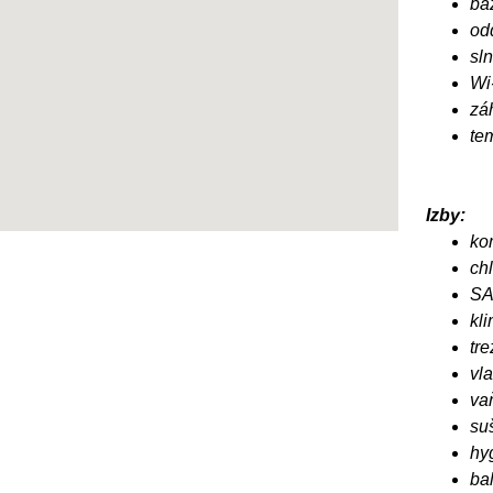
ba
od
sl
Wi
zá
te
Izby:
ko
ch
SA
kli
tre
vl
va
suš
hy
ba