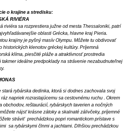
ie o krajine a stredisku:
KÁ RIVIÉRA
 riviéra sa rozprestiera južne od mesta Thessaloniki, patrí
jvyhľadávanejšie oblasti Grécka, hlavne kraj Pieria.
ou krajiny je pyšný masív Olympu. Môžete tu obdivovať
 historických klenotov gréckej kultúry. Príjemná
rská klíma, piesčité pláže a atraktívnosť prostredia
ú takmer ideálne predpoklady na strávenie nezabudnuteľnej
y.
MONAS
stará rybárska dedinka, ktorá si dodnes zachovala svoj
ráz napriek rozrastajúcemu sa cestovnému ruchu . Okrem
 obchodov, reštaurácií, rybárskych taverien a nočných
 môžete nájsť krásne zátoky a skalnaté zálivčeky, príjemné
ôžete stráviť prechádzkou popri romantickom prístave s
imi sa rybárskymi člnmi a jachtami. Dlhšiou prechádzkou