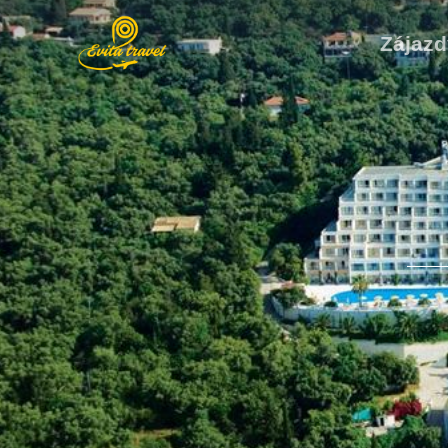
Zájazd
90