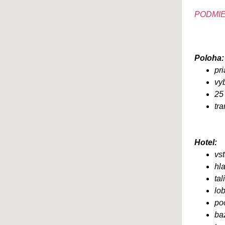
PODMIE
Poloha:
pri
vy
25
tra
Hotel:
vs
hl
ta
lo
po
ba