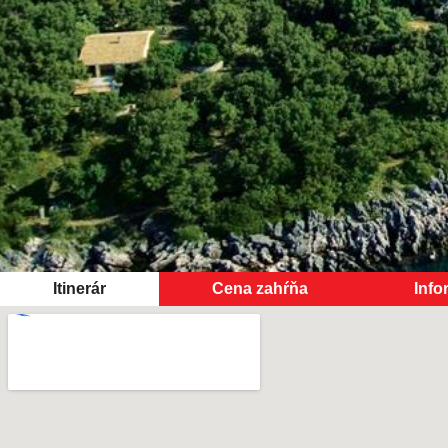
Itinerár
Cena zahŕňa
Info