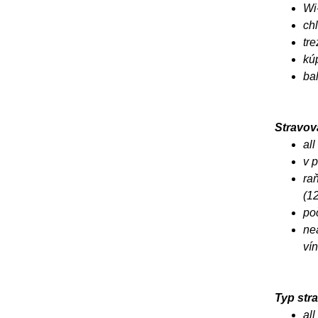
Wi
ch
tre
kú
ba
Stravov
all
v 
raň
(12
po
nea
vín
Typ stra
all