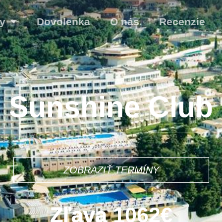
y
Dovolenka
O nás
Recenzie
Sunshine Club
2€
ZOBRAZIŤ TERMÍNY
Zľava
1062€