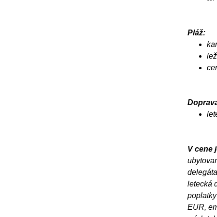
Pláž:
ka
le
ce
Doprava
le
V cene j
ubytovan
delegáta
letecká 
poplatky
EUR, emi