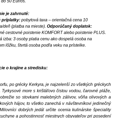
k do 50 Eur/os.
ie je zahrnuté:
príplatky:
pobytová taxa – orientačná cena 10
/deň (platba na mieste).
Odporúčaný doplatok:
né cestovné poistenie KOMFORT alebo poistenie PLUS.
á izba: 3 osoby platia cenu ako dospelá osoba na
m lôžku, štvrtá osoba podľa veku na prístelke.
ie o krajine a stredisku:
orfu, po grécky Kerkyra, je najzelenší zo všetkých gréckych
. Tyrkysové more s krištáľovo čistou vodou, čarovné pláže,
pobrežie so stovkami malebných zálivov, vôňa olivových a
kových hájov, to všetko zanechá v návštevníkovi jedinečný
 Milovníci dobrých jedál určite ocenia kulinárske špeciality
kuchyne a pohostinnosť miestnych obyvateľov pri posedení