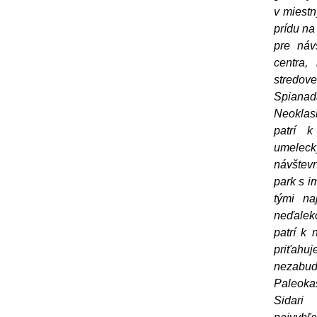
v miestn
prídu na
pre náv
centra,
stredov
Spianada
Neoklasi
patrí 
umeleck
návštev
park s i
tými na
neďalek
patrí k 
priťahu
nezabud
Paleokas
Sidari