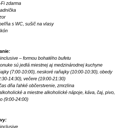
-Fi zdarma
ladnička
zor
peľňa s WC, sušič na vlasy
lkón
anie:
 inclusive – formou bohatého bufetu
ponuke sú jedlá miestnej aj medzinárodnej kuchyne
ajky (7:00-10:00), neskoré raňajky (10:00-10:30), obedy
:30-14:30), večere (19:00-21:30)
čas dňa ľahké občerstvenie, zmrzlina
lkoholické a miestne alkoholické nápoje, káva, čaj, pivo,
o (9:00-24:00)
vy:
 inclusive