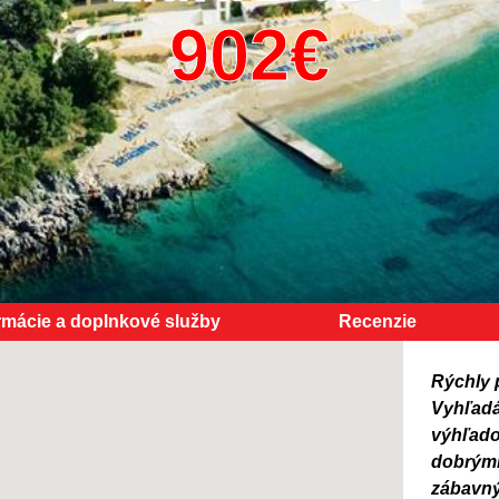
rmácie a doplnkové služby
Recenzie
Rýchly 
Vyhľadá
výhľado
dobrými
zábavný