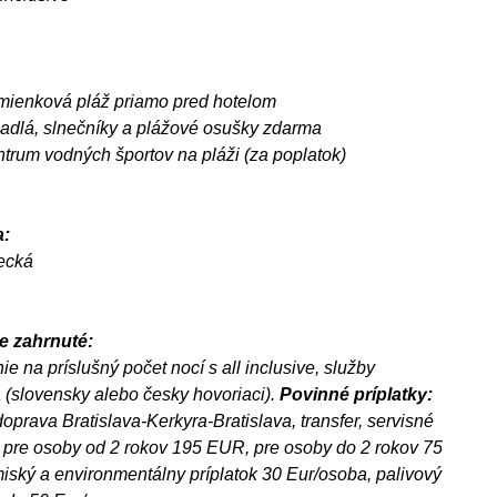
mienková pláž priamo pred hotelom
žadlá, slnečníky a plážové osušky zdarma
ntrum vodných športov na pláži (za poplatok)
:
tecká
e zahrnuté:
ie na príslušný počet nocí s all inclusive, služby
 (slovensky alebo česky hovoriaci).
Povinné príplatky:
doprava Bratislava-Kerkyra-Bratislava, transfer, servisné
 pre osoby od 2 rokov 195 EUR, pre osoby do 2 rokov 75
ský a environmentálny príplatok 30 Eur/osoba, palivový