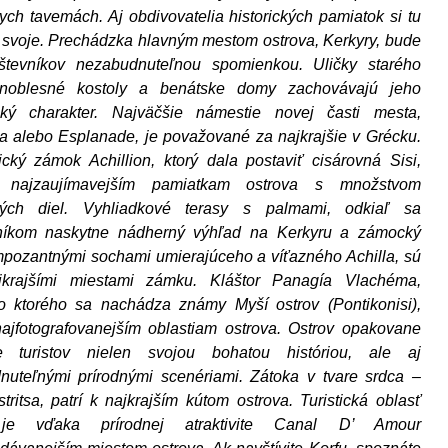
ych tavemách. Aj obdivovatelia historických pamiatok si tu
 svoje. Prechádzka hlavným mestom ostrova, Kerkyry, bude
števníkov nezabudnuteľnou spomienkou. Uličky starého
 noblesné kostoly a benátske domy zachovávajú jeho
eký charakter. Najväčšie námestie novej časti mesta,
 alebo Esplanade, je považované za najkrajšie v Grécku.
cký zámok Achillion, ktorý dala postaviť cisárovná Sisi,
k najzaujímavejším pamiatkam ostrova s množstvom
ých diel. Vyhliadkové terasy s palmami, odkiaľ sa
níkom naskytne nádherný výhľad na Kerkyru a zámocký
mpozantnými sochami umierajúceho a víťazného Achilla, sú
jkrajšími miestami zámku. Kláštor Panagía Vlachéma,
o ktorého sa nachádza známy Myší ostrov (Pontikonisi),
najfotografovanejším oblastiam ostrova. Ostrov opakovane
je turistov nielen svojou bohatou históriou, ale aj
nuteľnými prírodnými scenériami. Zátoka v tvare srdca –
tritsa, patrí k najkrajším kútom ostrova. Turistická oblasť
 je vďaka prírodnej atraktivite Canal D’ Amour