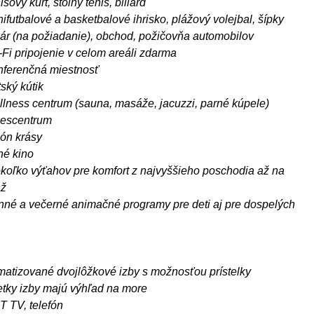
isový kurt, stolný tenis, biliard
ifutbalové a basketbalové ihrisko, plážový volejbal, šípky
kár (na požiadanie), obchod, požičovňa automobilov
-Fi pripojenie v celom areáli zdarma
nferenčná miestnosť
ský kútik
llness centrum (sauna, masáže, jacuzzi, parné kúpele)
tnescentrum
lón krásy
né kino
ekoľko výťahov pre komfort z najvyššieho poschodia až na
áž
nné a večerné animačné programy pre deti aj pre dospelých
imatizované dvojlôžkové izby s možnosťou prístelky
etky izby majú výhľad na more
T TV, telefón