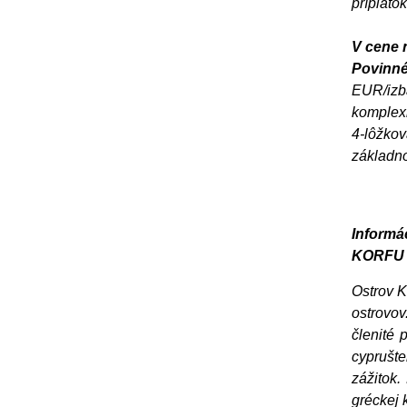
príplato
V cene n
Povinné 
EUR/izba
komplex
4-lôžkov
základno
Informác
KORFU
Ostrov K
ostrovov
členité 
cyprušte
zážitok.
gréckej 