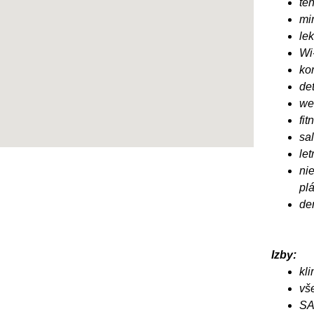
ten
min
le
Wi
ko
det
we
fi
sa
let
ni
pl
de
Izby:
kl
vš
SA