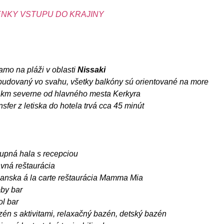
NKY VSTUPU DO KRAJINY
amo na pláži v oblasti
Nissaki
budovaný vo svahu, všetky balkóny sú orientované na more
 km severne od hlavného mesta Kerkyra
nsfer z letiska do hotela trvá cca 45 minút
tupná hala s recepciou
avná reštaurácia
lianska á la carte reštaurácia Mamma Mia
bby bar
ol bar
zén s aktivitami, relaxačný bazén, detský bazén