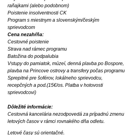
raňajkami (alebo podobnom)
Poistenie insolventnosti CK
Program s miestnym a slovenským/českým
sprievodcom
Cena nezahŕňa:
Cestovné poistenie
Strava nad rámec programu
Batožina do podpalubia
Vstupy do pamiatok, múzeí, denná plavba po Bospore,
plavba na Princove ostrovy a transfery počas programu
Sprepitné pre šoférov, lokálneho sprievodcu,
recepčných a pod.(15€/os. Platba v hotovosti
sprievodcovi)
Dôležité informácie:
Cestovná kancelária nezodpovedá za prípadnú zmenu
letových časov v rámci rovnakého dňa odletu.
Letové časy sú orientačné.