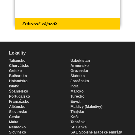
18.
Zobraziť zájazd
Lokality
Lokality
Taliansko
Uzbekistan
Chorvátsko
Arménsko
Grécko
Gruzínsko
Bulharsko
Škótsko
Holandsko
Jordánsko
Island
India
Španielsko
Maroko
Portugalsko
Turecko
Francúzsko
Egypt
Albánsko
Maldivy (Maledivy)
Slovensko
Thajsko
Česko
Keňa
Malta
Tanzánia
Nemecko
Srí Lanka
Slovinsko
SAE Spojené arabské emiráty