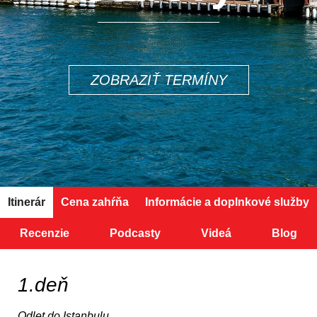
ZOBRAZIŤ TERMÍNY
Itinerár
Cena zahŕňa
Informácie a doplnkové služby
Recenzie
Podcasty
Videá
Blog
1.deň
Odlet do Istanbulu.