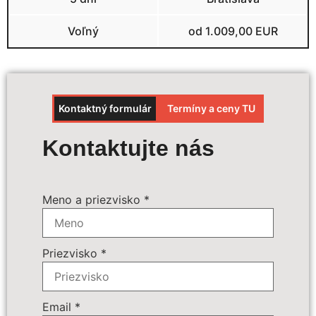
Voľný
od 1.009,00 EUR
Kontaktný formulár
Termíny a ceny TU
Výpočet ceny
Kontaktujte nás
Termín zájazdu:
*
Meno a priezvisko
*
Povinné príplatky:
*
Priezvisko
*
Doplnkové služby:
69 € - Batožina do podpalubia
0 € - Večerná plavba po Bospore
Email
*
spojená s večerou