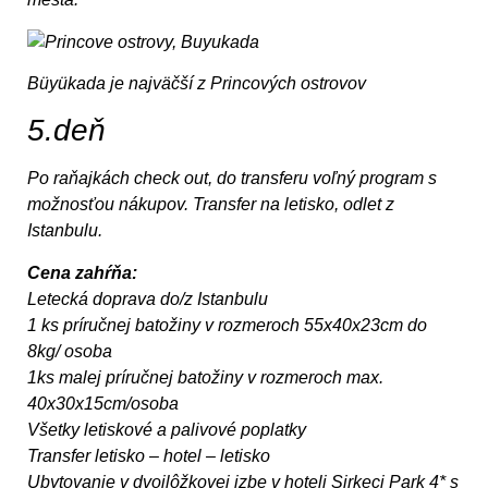
Büyükada je najväčší z Princových ostrovov
5.deň
Po raňajkách check out, do transferu voľný program s
možnosťou nákupov. Transfer na letisko, odlet z
Istanbulu.
Cena zahŕňa:
Letecká doprava do/z Istanbulu
1 ks príručnej batožiny v rozmeroch 55x40x23cm do
8kg/ osoba
1ks malej príručnej batožiny v rozmeroch max.
40x30x15cm/osoba
Všetky letiskové a palivové poplatky
Transfer letisko – hotel – letisko
Ubytovanie v dvojlôžkovej izbe v hoteli Sirkeci Park 4* s