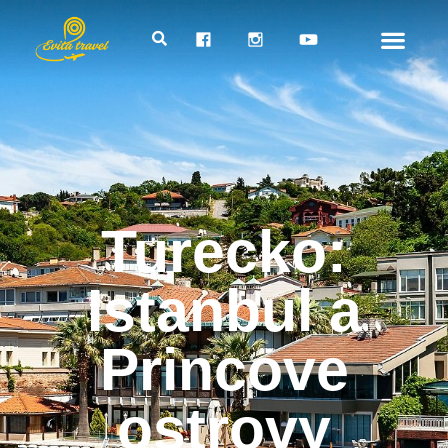
Turecko:
Istanbul a
Princove
ostrovy