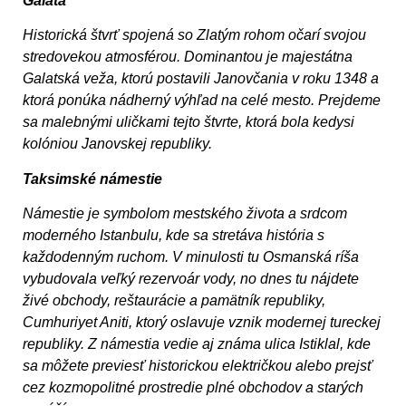
Galata
Historická štvrť spojená so Zlatým rohom očarí svojou
stredovekou atmosférou. Dominantou je majestátna
Galatská veža, ktorú postavili Janovčania v roku 1348 a
ktorá ponúka nádherný výhľad na celé mesto. Prejdeme
sa malebnými uličkami tejto štvrte, ktorá bola kedysi
kolóniou Janovskej republiky.
Taksimské námestie
Námestie je symbolom mestského života a srdcom
moderného Istanbulu, kde sa stretáva história s
každodenným ruchom. V minulosti tu Osmanská ríša
vybudovala veľký rezervoár vody, no dnes tu nájdete
živé obchody, reštaurácie a pamätník republiky,
Cumhuriyet Aniti, ktorý oslavuje vznik modernej tureckej
republiky. Z námestia vedie aj známa ulica Istiklal, kde
sa môžete previesť historickou električkou alebo prejsť
cez kozmopolitné prostredie plné obchodov a starých