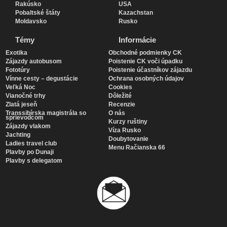
Rakúsko
USA
Pobaltské štáty
Kazachstan
Moldavsko
Rusko
Témy
Informácie
Exotika
Obchodné podmienky CK
Zájazdy autobusom
Poistenie CK voči úpadku
Fototúry
Poistenie účastníkov zájazdu
Vínne cesty – degustácie
Ochrana osobných údajov
Veľká Noc
Cookies
Vianočné trhy
Dôležité
Zlatá jeseň
Recenzie
Transsibírska magistrála so
O nás
sprievodcom
Kurzy ruštiny
Zájazdy vlakom
Víza Rusko
Jachting
Doubytovanie
Ladies travel club
Menu Račianska 66
Plavby po Dunaji
Plavby s delegatom