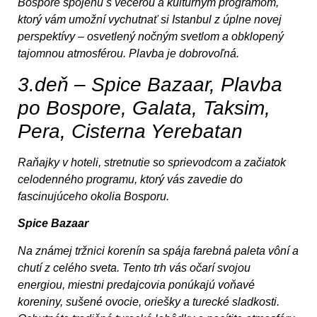
Bospore spojenú s večerou a kultúrnym programom,
ktorý vám umožní vychutnať si Istanbul z úplne novej
perspektívy – osvetlený nočným svetlom a obklopený
tajomnou atmosférou. Plavba je dobrovoľná.
3.deň – Spice Bazaar, Plavba
po Bospore, Galata, Taksim,
Pera, Cisterna Yerebatan
Raňajky v hoteli, stretnutie so sprievodcom a začiatok
celodenného programu, ktorý vás zavedie do
fascinujúceho okolia Bosporu.
Spice Bazaar
Na známej tržnici korenín sa spája farebná paleta vôní a
chutí z celého sveta. Tento trh vás očarí svojou
energiou, miestni predajcovia ponúkajú voňavé
koreniny, sušené ovocie, oriešky a turecké sladkosti.