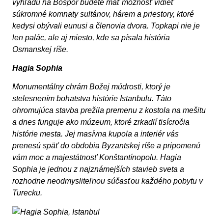
výhľadu na Bospor budete mať možnosť vidieť
súkromné komnaty sultánov, hárem a priestory, ktoré
kedysi obývali eunusi a členovia dvora. Topkapi nie je
len palác, ale aj miesto, kde sa písala história
Osmanskej ríše.
Hagia Sophia
Monumentálny chrám Božej múdrosti, ktorý je
stelesnením bohatstva histórie Istanbulu. Táto
ohromujúca stavba prežila premenu z kostola na mešitu
a dnes funguje ako múzeum, ktoré zrkadlí tisícročia
histórie mesta. Jej masívna kupola a interiér vás
prenesú späť do obdobia Byzantskej ríše a pripomenú
vám moc a majestátnosť Konštantínopolu. Hagia
Sophia je jednou z najznámejších stavieb sveta a
rozhodne neodmysliteľnou súčasťou každého pobytu v
Turecku.