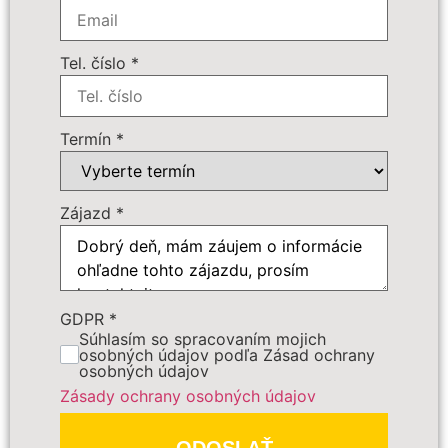
Počet osôb
*
Tel. číslo
*
Cena zájazdu
Termín
*
Dôležité:
Zájazd
*
GDPR
*
Súhlasím so spracovaním mojich
osobných údajov podľa Zásad ochrany
osobných údajov
PREDBEŽNE OBJEDNAŤ
Zásady ochrany osobných údajov
Polia označené
*
sú povinné
ODOSLAŤ