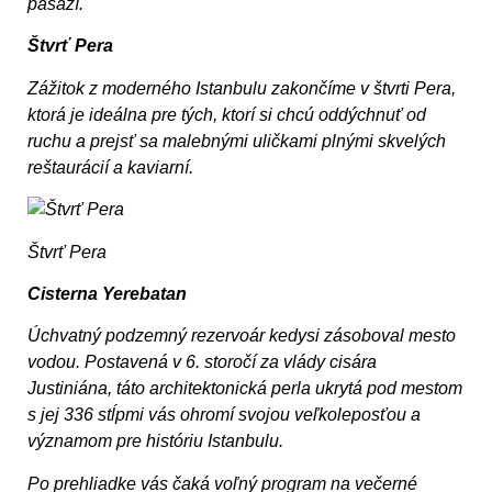
pasáží.
Štvrť Pera
Zážitok z moderného Istanbulu zakončíme v štvrti Pera,
ktorá je ideálna pre tých, ktorí si chcú oddýchnuť od
ruchu a prejsť sa malebnými uličkami plnými skvelých
reštaurácií a kaviarní.
Štvrť Pera
Cisterna Yerebatan
Úchvatný podzemný rezervoár kedysi zásoboval mesto
vodou. Postavená v 6. storočí za vlády cisára
Justiniána, táto architektonická perla ukrytá pod mestom
s jej 336 stĺpmi vás ohromí svojou veľkoleposťou a
významom pre históriu Istanbulu.
Po prehliadke vás čaká voľný program na večerné