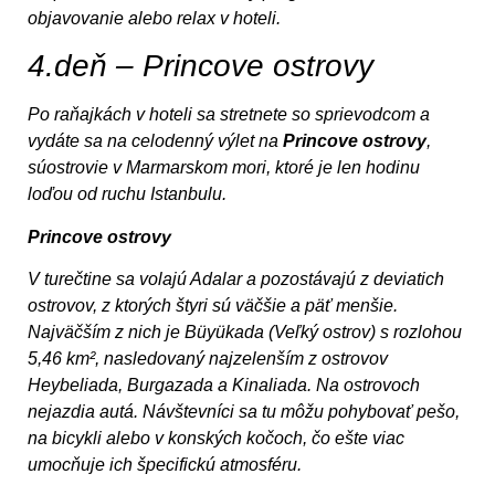
objavovanie alebo relax v hoteli.
4.deň – Princove ostrovy
Po raňajkách v hoteli sa stretnete so sprievodcom a
vydáte sa na celodenný výlet na
Princove ostrovy
,
súostrovie v Marmarskom mori, ktoré je len hodinu
loďou od ruchu Istanbulu.
Princove ostrovy
V turečtine sa volajú Adalar a pozostávajú z deviatich
ostrovov, z ktorých štyri sú väčšie a päť menšie.
Najväčším z nich je Büyükada (Veľký ostrov) s rozlohou
5,46 km², nasledovaný najzelenším z ostrovov
Heybeliada, Burgazada a Kinaliada. Na ostrovoch
nejazdia autá. Návštevníci sa tu môžu pohybovať pešo,
na bicykli alebo v konských kočoch, čo ešte viac
umocňuje ich špecifickú atmosféru.