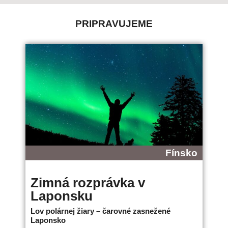
PRIPRAVUJEME
Fínsko
Zimná rozprávka v
B
Laponsku
L
Lov polárnej žiary – čarovné zasnežené
Ne
Laponsko
bo