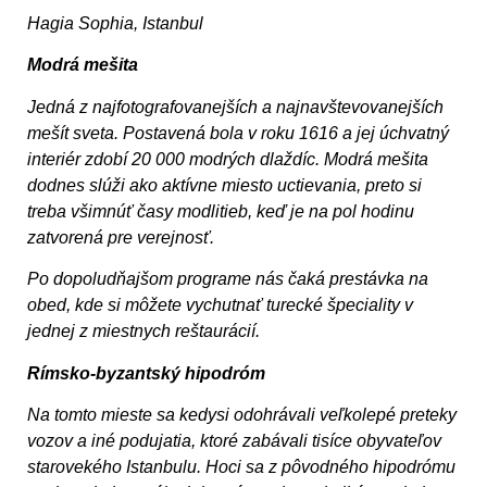
Hagia Sophia, Istanbul
Modrá mešita
Jedná z najfotografovanejších a najnavštevovanejších
mešít sveta. Postavená bola v roku 1616 a jej úchvatný
interiér zdobí 20 000 modrých dlaždíc. Modrá mešita
dodnes slúži ako aktívne miesto uctievania, preto si
treba všimnúť časy modlitieb, keď je na pol hodinu
zatvorená pre verejnosť.
Po dopoludňajšom programe nás čaká prestávka na
obed, kde si môžete vychutnať turecké špeciality v
jednej z miestnych reštaurácií.
Rímsko-byzantský hipodróm
Na tomto mieste sa kedysi odohrávali veľkolepé preteky
vozov a iné podujatia, ktoré zabávali tisíce obyvateľov
starovekého Istanbulu. Hoci sa z pôvodného hipodrómu