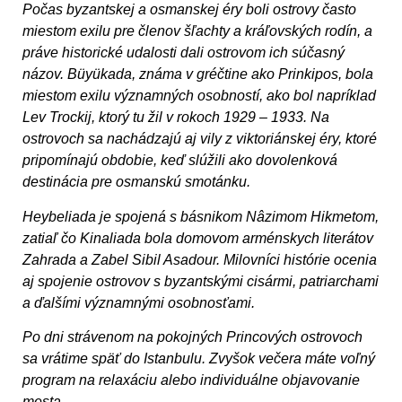
Počas byzantskej a osmanskej éry boli ostrovy často
miestom exilu pre členov šľachty a kráľovských rodín, a
práve historické udalosti dali ostrovom ich súčasný
názov. Büyükada, známa v gréčtine ako Prinkipos, bola
miestom exilu významných osobností, ako bol napríklad
Lev Trockij, ktorý tu žil v rokoch 1929 – 1933. Na
ostrovoch sa nachádzajú aj vily z viktoriánskej éry, ktoré
pripomínajú obdobie, keď slúžili ako dovolenková
destinácia pre osmanskú smotánku.
Heybeliada je spojená s básnikom Nâzimom Hikmetom,
zatiaľ čo Kinaliada bola domovom arménskych literátov
Zahrada a Zabel Sibil Asadour. Milovníci histórie ocenia
aj spojenie ostrovov s byzantskými cisármi, patriarchami
a ďalšími významnými osobnosťami.
Po dni strávenom na pokojných Princových ostrovoch
sa vrátime späť do Istanbulu. Zvyšok večera máte voľný
program na relaxáciu alebo individuálne objavovanie
mesta.