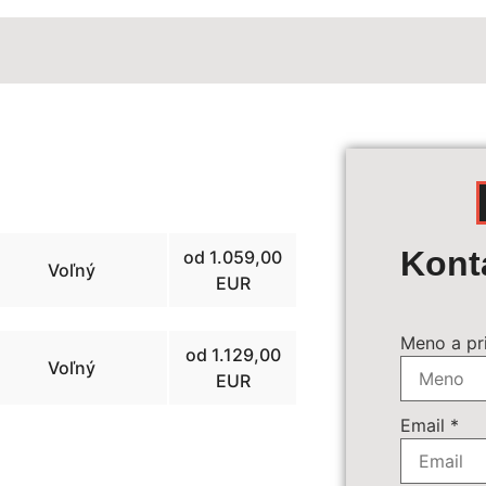
Výpoč
Kont
od 1.059,00
Voľný
EUR
Termín z
Meno a pr
od 1.129,00
Voľný
EUR
Povinné 
Email
*
Doplnkov
89 