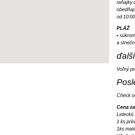
raňajky 
obedňajš
od 10:00
PLÁŽ
• súkrom
a slnečn
ďalš
Voľný pr
Posl
Check out
Cena za
Leteckú 
1 ks prí
1ks male