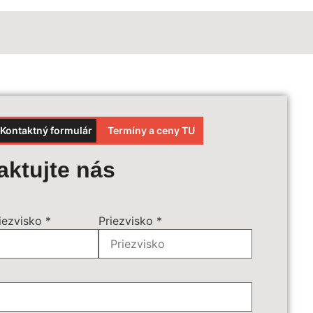
Kontaktný formulár
Termíny a ceny TU
et ceny
aktujte nás
ájazdu:
*
iezvisko
*
Priezvisko
*
príplatky:
*
é služby:
€ - Batožina do podpalubia