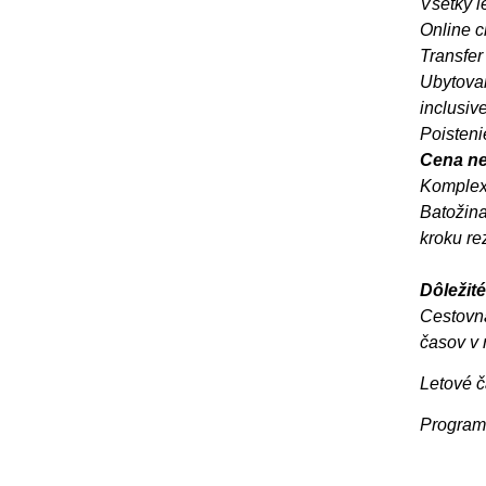
Všetky l
Online c
Transfer 
Ubytovan
inclusiv
Poisteni
Cena ne
Komplex
Batožina
kroku re
Dôležité
Cestovn
časov v 
Letové č
Program 