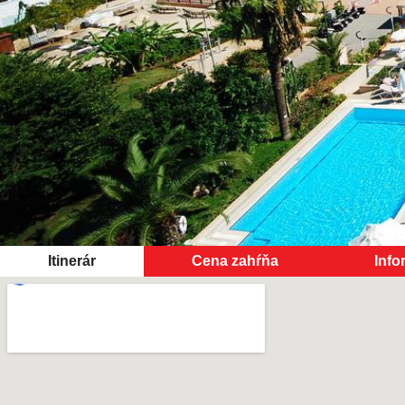
Itinerár
Cena zahŕňa
Info