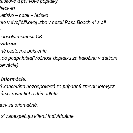
etiskové a palivové poplatky
heck-in
letisko – hotel – letisko
ie v dvojlôžkovej izbe v hoteli Pasa Beach 4* s all
e
e insolvenstnosti CK
zahŕňa:
né cestovné poistenie
 do podpalubia(Možnosť doplatku za batožinu v ďalšom
zervácie)
 informácie:
á kancelária nezodpovedá za prípadnú zmenu letových
rámci rovnakého dňa odletu.
asy sú orientačné.
si zabezpečujú klienti individuálne