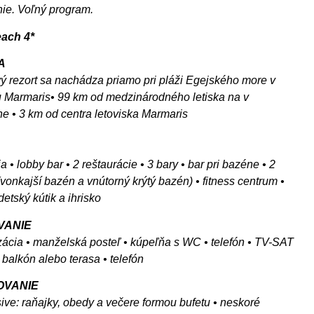
ie. Voľný program.
ach 4*
A
vý rezort sa nachádza priamo pri pláži Egejského more v
u Marmaris• 99 km od medzinárodného letiska na v
 • 3 km od centra letoviska Marmaris
a • lobby bar • 2 reštaurácie • 3 bary • bar pri bazéne • 2
vonkajší bazén a vnútorný krýtý bazén) • fitness centrum •
etský kútik a ihrisko
VANIE
izácia • manželská posteľ • kúpeľňa s WC • telefón • TV-SAT
• balkón alebo terasa • telefón
OVANIE
usive: raňajky, obedy a večere formou bufetu • neskoré