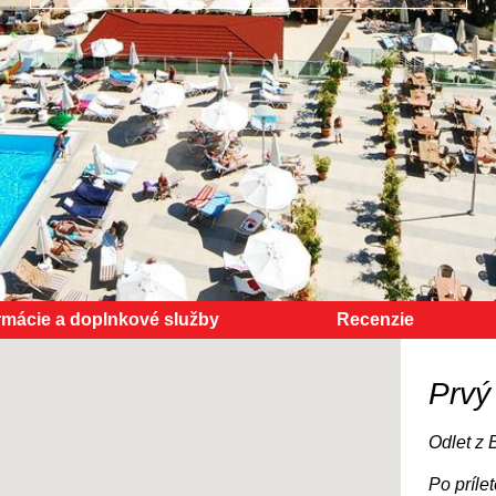
rmácie a doplnkové služby
Recenzie
Prvý
Odlet z 
Po príle