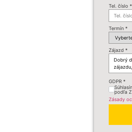
Tel. číslo
Počet os
Cena záj
Termín
*
Dôležité:
Zájazd
*
GDPR
*
Súhlasí
podľa Z
Zásady oc
PRE
Polia ozna