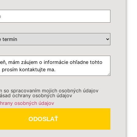
*
ôb
*
azdu
m so spracovaním mojich osobných údajov
ásad ochrany osobných údajov
hrany osobných údajov
DBEŽNE OBJEDNAŤ
ODOSLAŤ
čené
*
sú povinné