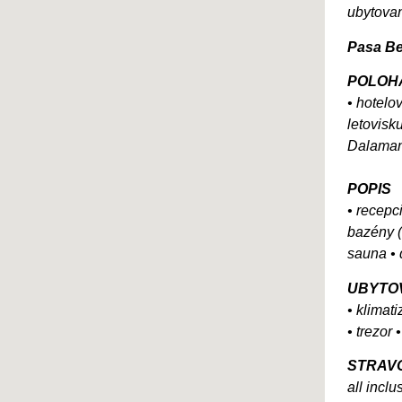
ubytovan
Pasa Be
POLOH
• hotelo
letovisk
Dalamane
POPIS
• recepci
bazény (
sauna • d
UBYTO
• klimat
• trezor 
STRAV
all incl