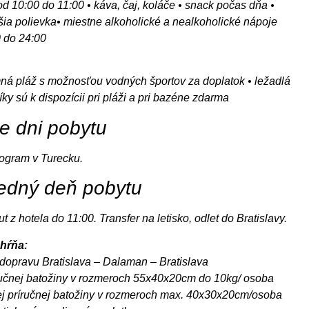
od 10:00 do 11:00 • káva, čaj, koláče • snack počas dňa •
ia polievka• miestne alkoholické a nealkoholické nápoje
 do 24:00
ná pláž s možnosťou vodných športov za doplatok • ležadlá
íky sú k dispozícii pri pláži a pri bazéne zdarma
ie dni pobytu
ogram v Turecku.
edný deň pobytu
 z hotela do 11:00. Transfer na letisko, odlet do Bratislavy.
hŕňa:
dopravu Bratislava – Dalaman – Bratislava
ručnej batožiny v rozmeroch 55x40x20cm do 10kg/ osoba
j príručnej batožiny v rozmeroch max. 40x30x20cm/osoba