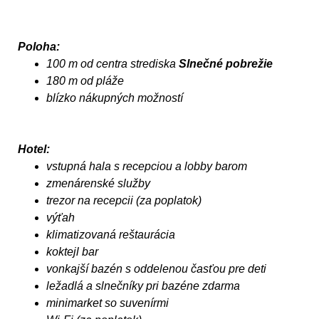
Poloha:
100 m od centra strediska
Slnečné pobrežie
180 m od pláže
blízko nákupných možností
Hotel:
vstupná hala s recepciou a lobby barom
zmenárenské služby
trezor na recepcii (za poplatok)
výťah
klimatizovaná reštaurácia
koktejl bar
vonkajší bazén s oddelenou časťou pre deti
ležadlá a slnečníky pri bazéne zdarma
minimarket so suvenírmi