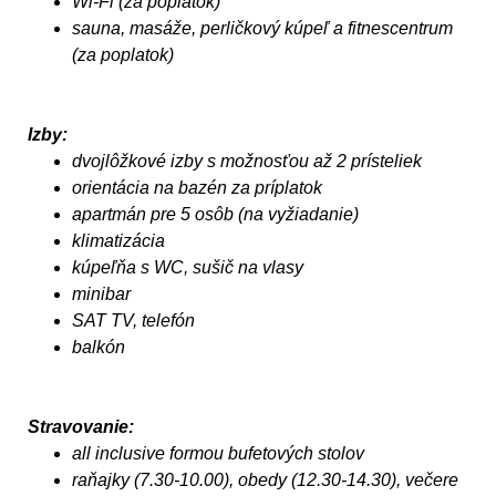
Wi-Fi (za poplatok)
sauna, masáže, perličkový kúpeľ a fitnescentrum
(za poplatok)
Izby:
dvojlôžkové izby s možnosťou až 2 prísteliek
orientácia na bazén za príplatok
apartmán pre 5 osôb (na vyžiadanie)
klimatizácia
kúpeľňa s WC, sušič na vlasy
minibar
SAT TV, telefón
balkón
Stravovanie:
all inclusive formou bufetových stolov
raňajky (7.30-10.00), obedy (12.30-14.30), večere