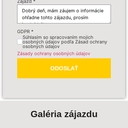
Zájazd
*
Počet osôb
*
Cena zájazdu
GDPR
*
Súhlasím so spracovaním mojich
osobných údajov podľa Zásad ochrany
osobných údajov
Dôležité:
Zásady ochrany osobných údajov
ODOSLAŤ
PREDBEŽNE OBJEDNAŤ
Galéria zájazdu
Polia označené
*
sú povinné