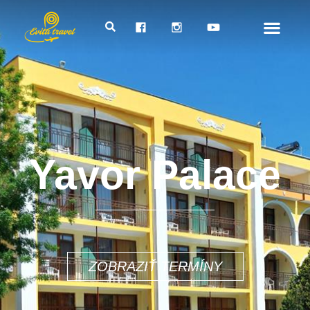
Yavor Palace
486€
ZOBRAZIŤ TERMÍNY