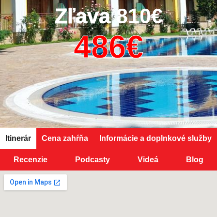
Zľava
810€
Itinerár
Cena zahŕňa
Informácie a doplnkové služby
Recenzie
Podcasty
Videá
Blog