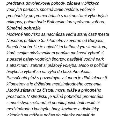
predstava dovolenkovej pohody, zábava v blízkych
vodných parkoch, spoznávanie histórie, večerné
prechádzky po promenádach s možnosťami výhodných
nákupov, potom bude Bulharsko tou správnou voľbou.
Slnečné pobrežie
Moderné letovisko sa nachádza vedľa starej časti mesta
Nesebar, približne 35 kilometrov severne od Burgasu.
Slnečné pobrežie je najväčším bulharským strediskom,
ktoré svojim návštevníkom ponúka možnosť vybrať si
z pestrej palety vodných športov, navštíviť vodný park
s atrakciami, zahrať si plážový volejbal alebo si požičať
bicykel a vybrať sa na výlet do blízkeho okolia.
Piesočnatá pláž s pozvoľným vstupom je dlhá takmer 8
kilometrov a je držiteľom medzinárodného ocenenia
„Modrá zástava“ za čistotu mora, pláže a prírodného
prostredia. V stredisku je rušná pobrežná promenáda
s množstvom reštaurácií ponúkajúcich bulharskú či
medzinárodnú kuchyňu, bary, kaviarne a diskotéky,
v ktorých sa môžete počas dovolenky zabaviť do