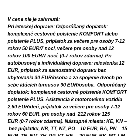
V cene nie je zahrnuté:
Pri leteckej doprave:
Odporúčaný doplatok:
komplexné cestovné poistenie KOMFORT alebo
poistenie PLUS, príplatok za večere pre osoby 7-12
rokov 50 EUR/7 nocí, večere pre osoby nad 12
rokov 100 EUR/7 nocí, (0-7 rokov zdarma).
Pri
autobusovej a individuálnej doprave:
miestenka 12
EUR, príplatok za samostatnú dopravu bez
ubytovania 30 EUR/osoba a za spojenie dvoch po
sebe idúcich turnusov 90 EUR/osoba.
Odporúčaný
doplatok:
komplexné cestovné poistenie KOMFORT
poistenie PLUS. Asistencia k motorovému vozidlu
2,60 EUR/deň, príplatok za večere pre osoby 7-12
rokov 60 EUR, pre osoby nad 212 rokov 125
EUR (0-7 rokov zdarma).
Nástupné miesta:
KE, KN –
bez príplatku, NR, TT, NZ, PO – 10 EUR, BA, PN – 15
EUR, TN, NM, ZH, PP, VT, HE – 20 EUR, RK, MT, LM,