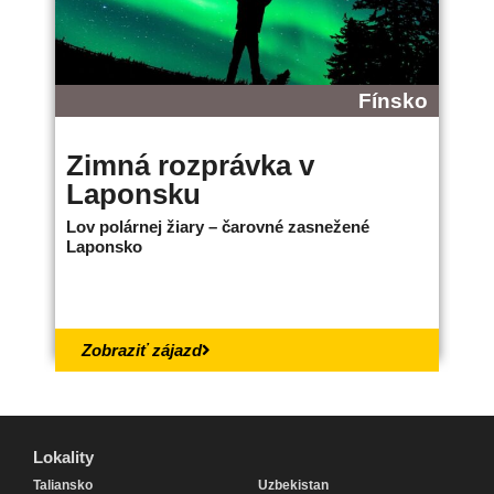
Fínsko
Zimná rozprávka v
B
Laponsku
L
Lov polárnej žiary – čarovné zasnežené
Ne
Laponsko
bo
18.
Zobraziť zájazd
Lokality
Lokality
Taliansko
Uzbekistan