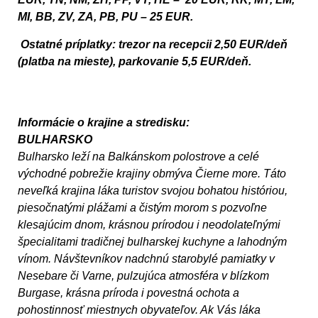
MI, BB, ZV, ZA, PB, PU – 25 EUR.
Ostatné príplatky:
trezor na recepcii 2,50 EUR/deň
(platba na mieste), parkovanie 5,5 EUR/deň.
Informácie o krajine a stredisku:
BULHARSKO
Bulharsko leží na Balkánskom polostrove a celé
východné pobrežie krajiny obmýva Čierne more. Táto
neveľká krajina láka turistov svojou bohatou históriou,
piesočnatými plážami a čistým morom s pozvoľne
klesajúcim dnom, krásnou prírodou i neodolateľnými
špecialitami tradičnej bulharskej kuchyne a lahodným
vínom. Návštevníkov nadchnú starobylé pamiatky v
Nesebare či Varne, pulzujúca atmosféra v blízkom
Burgase, krásna príroda i povestná ochota a
pohostinnosť miestnych obyvateľov. Ak Vás láka