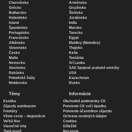
Chorvátsko
Arménsko
Grécko
Gruzínsko
Bulharsko
Škótsko
Holandsko
Jordánsko
Island
India
Španielsko
Maroko
Portugalsko
Turecko
Francúzsko
Egypt
Albánsko
Maldivy (Maledivy)
Slovensko
Thajsko
Česko
Keňa
Malta
Tanzánia
Nemecko
Srí Lanka
Slovinsko
SAE Spojené arabské emiráty
Rakúsko
USA
Pobaltské štáty
Kazachstan
Moldavsko
Rusko
Témy
Informácie
Exotika
Obchodné podmienky CK
Zájazdy autobusom
Poistenie CK voči úpadku
Fototúry
Poistenie účastníkov zájazdu
Vínne cesty – degustácie
Ochrana osobných údajov
Veľká Noc
Cookies
Vianočné trhy
Dôležité
Zlatá jeseň
Recenzie