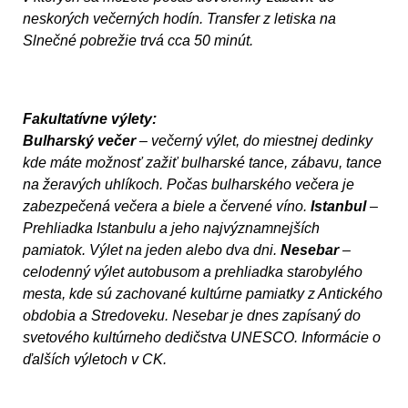
neskorých večerných hodín. Transfer z letiska na
Slnečné pobrežie trvá cca 50 minút.
Fakultatívne výlety:
Bulharský večer
– večerný výlet, do miestnej dedinky
kde máte možnosť zažiť bulharské tance, zábavu, tance
na žeravých uhlíkoch. Počas bulharského večera je
zabezpečená večera a biele a červené víno.
Istanbul
–
Prehliadka Istanbulu a jeho najvýznamnejších
pamiatok. Výlet na jeden alebo dva dni.
Nesebar
–
celodenný výlet autobusom a prehliadka starobylého
mesta, kde sú zachované kultúrne pamiatky z Antického
obdobia a Stredoveku. Nesebar je dnes zapísaný do
svetového kultúrneho dedičstva UNESCO. Informácie o
ďalších výletoch v CK.