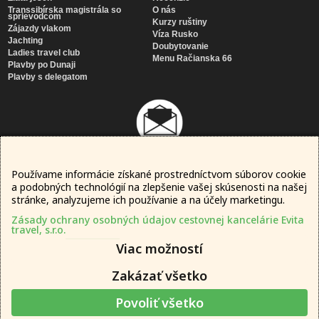
Transsibírska magistrála so
O nás
sprievodcom
Kurzy ruštiny
Zájazdy vlakom
Víza Rusko
Jachting
Doubytovanie
Ladies travel club
Menu Račianska 66
Plavby po Dunaji
Plavby s delegatom
Používame informácie získané prostredníctvom súborov cookie
Newsletter
a podobných technológií na zlepšenie vašej skúsenosti na našej
SÚHLASÍM SO
SPRACOVANÍM MOJICH OSOBNÝCH ÚDAJOV
stránke, analyzujeme ich používanie a na účely marketingu.
Zásady ochrany osobných údajov cestovnej kancelárie Evita
travel, s.r.o.
Viac možností
Zakázať všetko
Povoliť všetko
© 2016 – 2026 evita travel, s.r.o.